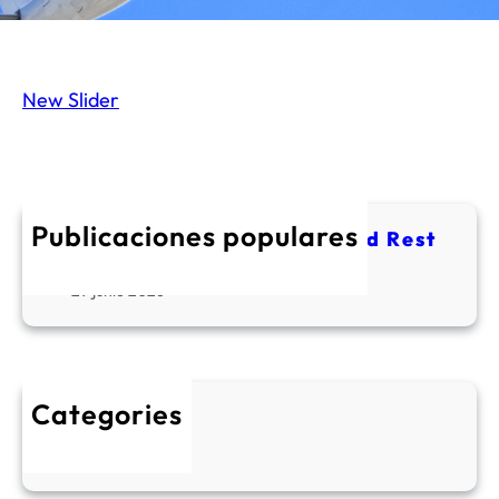
New Slider
Publicaciones populares
Tarija: A Place to Explore and Rest
Your Soul
29 junio 2026
Categories
Uncategorised